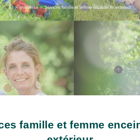
>
grossesse
>
Séances famille et femme enceinte en extérieur
es famille et femme encei
extérieur