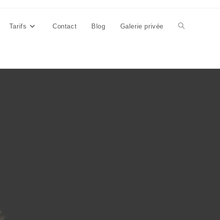
Tarifs
Contact
Blog
Galerie privée
Toggle
website
search