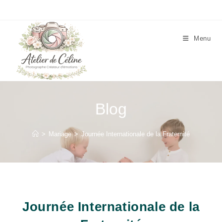
Skip
to
content
Menu
Blog
>
Mariage
>
Journée Internationale de la Fraternité
Journée Internationale de la