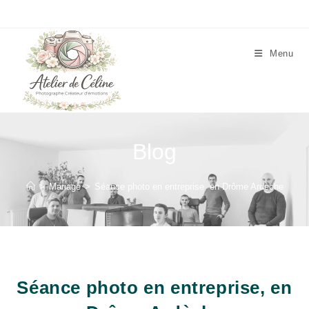
Skip
to
content
Menu
Blog
>
Mariage
>
Séance photo en entreprise, en Drôme Ardèche
Séance photo en entreprise, en