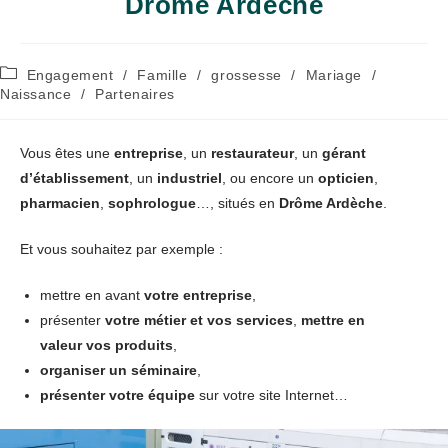
Drôme Ardèche
Post
Engagement
/
Famille
/
grossesse
/
Mariage
/
category:
Naissance
/
Partenaires
Vous êtes une
entreprise
, un
restaurateur
, un
gérant
d’établissement
, un
industriel
, ou encore un
opticien
,
pharmacien
,
sophrologue
…, situés en
Drôme Ardèche
.
Et vous souhaitez par exemple :
mettre en avant
votre entreprise
,
présenter
votre métier et vos services
,
mettre en
valeur vos produits
,
organiser un séminaire
,
présenter votre équipe
sur votre site Internet…