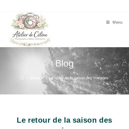
Skip
to
content
Menu
Blog
>
Mariage
>
Le retour de la saison des mariages
Le retour de la saison des