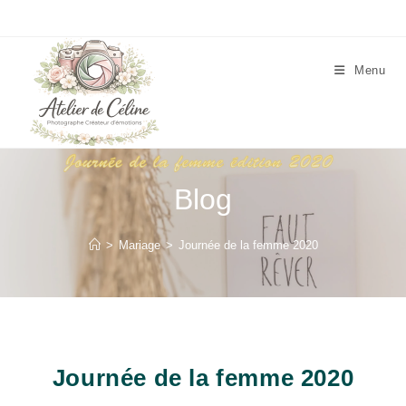
Skip
to
content
Menu
Blog
>
Mariage
>
Journée de la femme 2020
Journée de la femme 2020