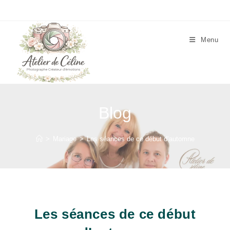
Skip
to
content
Menu
Blog
>
Mariage
>
Les séances de ce début d’automne
Les séances de ce début