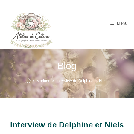
Skip
to
content
Menu
Blog
>
Mariage
>
Interview de Delphine et Niels
Interview de Delphine et Niels