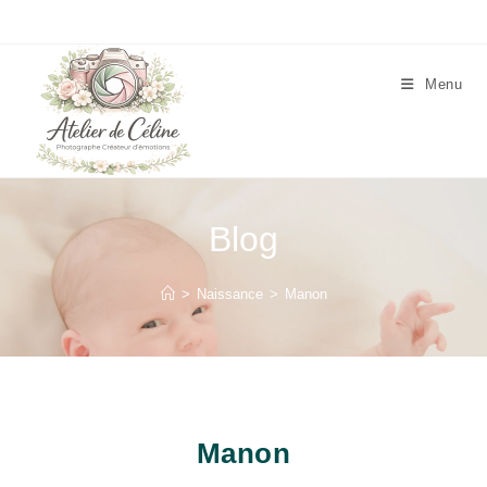
Skip
to
content
Menu
Blog
>
Naissance
>
Manon
Manon