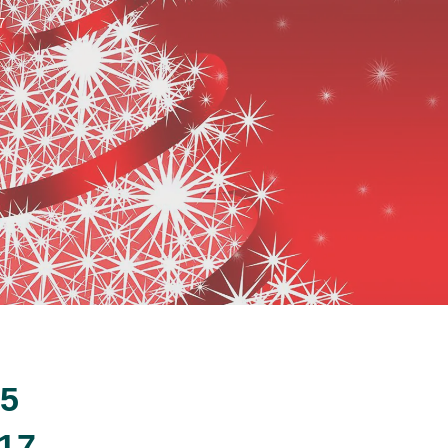
7
25
17