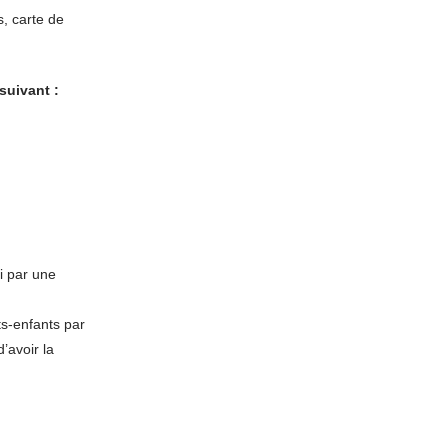
s, carte de
 suivant :
si par une
ts-enfants par
’avoir la