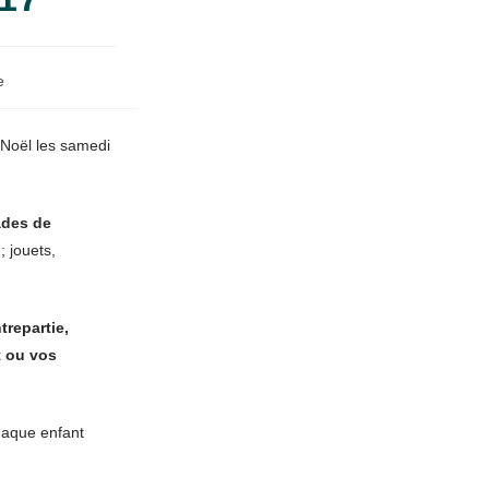
e
n Noël les samedi
ades de
; jouets,
trepartie,
t ou vos
chaque enfant