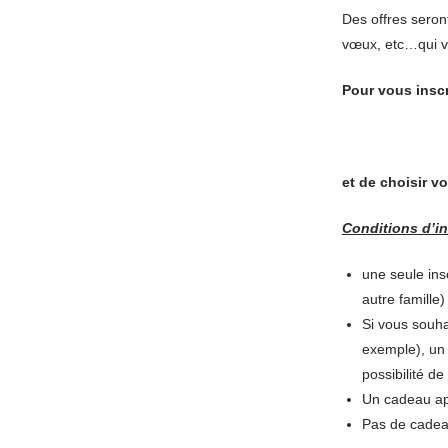
Des offres seron
vœux, etc…qui vo
Pour vous inscri
et de choisir vo
Conditions d’in
une seule ins
autre famille) 
Si vous souha
exemple), un 
possibilité de
Un cadeau app
Pas de cadeau