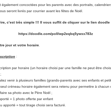
t également concoctées pour les parents avec des portraits, calendrier
us seront livrés par courrier avant les fêtes de Noël.
re, c’est très simple !!! Il vous suffit de cliquer sur le lien doodle
https://doodle.com/poll/wp2eqbq5ywxx783z
tre jour et votre horaire
.
scription
:
cription par horaire (un horaire choisi par une famille ne peut être choi
;
itez venir à plusieurs familles (grands-parents avec ses enfants et peti
seul créneau horaire également sera retenu pour permettre à chacun d
 faire sa photo avec le Père Noël ;
orté = 1 photo offerte par enfant
 apporté = tout tirage choisi sera facturé.