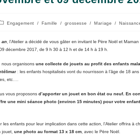
Post
Engagement
/
Famille
/
grossesse
/
Mariage
/
Naissanc
category:
1 an
, l’Atelier a décidé de vous gâter en invitant le Père Noël et Mama
09 décembre 2017, de 9 h 30 à 12 h et de 14 h à 19 h.
n, nous organisons
une collecte de jouets au profit des enfants mal
ntélimar
: les enfants hospitalisés vont du nourrisson à l’âge de 18 ans 
es, etc….
nous vous proposons
d’apporter un jouet en bon état ou neuf. En con
offre une mini séance photo (environ 15 minutes) pour votre enfan
 les enfants pour leur implication dans cette action, l’Atelier offrira à 
 jouet,
une photo au format 13 x 18 cm
, avec le Père Noël.