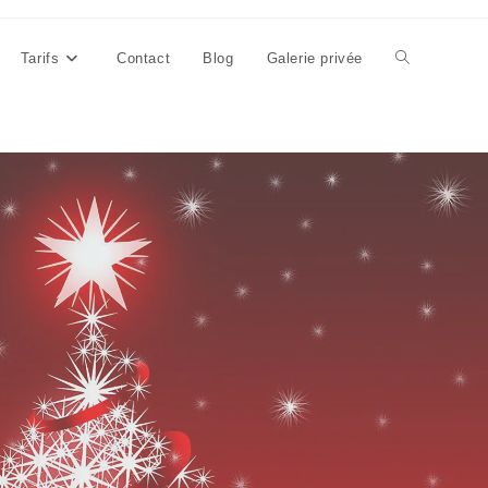
Tarifs
Contact
Blog
Galerie privée
Toggle
website
search