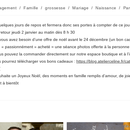
agement
/
Famille
/
grossesse
/
Mariage
/
Naissance
/
Par
:
quelques jours de repos et fermera donc ses portes à compter de ce jour
etour jeudi 2 janvier au matin dès 8 h 30
 vous avez besoin d’une offre de noël avant le 24 décembre (un bon ca
 « passionnément » acheté = une séance photos offerte à la personne 
s pouvez la commander directement sur notre espace boutique et à l’i
pourrez télécharger vos bons cadeaux :
https://blog.atelierceline.fr/ca
/
ouhaite un Joyeux Noël, des moments en famille remplis d’amour, de joi
t à bientôt