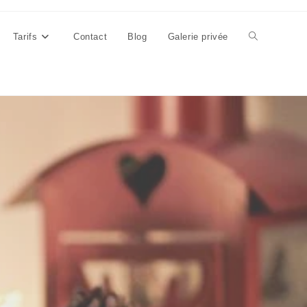
Tarifs
Contact
Blog
Galerie privée
Toggle
website
search