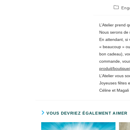
Post
Eng
category
L’Atelier prend 
Nous serons de r
En attendant, si
« beaucoup » ou
bon cadeau), vou
commande, vous 
produit/boutique
L’Atelier vous s
Joyeuses fêtes e
Céline et Magali
VOUS DEVRIEZ ÉGALEMENT AIMER