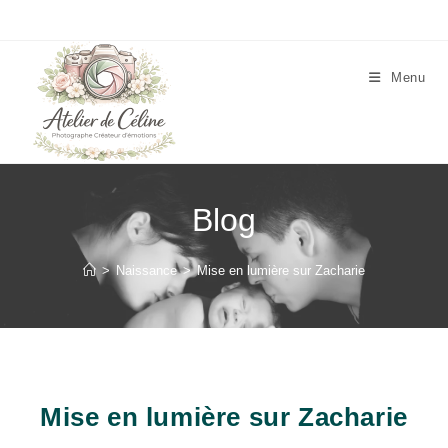
Skip
to
content
Menu
Blog
>
Naissance
>
Mise en lumière sur Zacharie
Mise en lumière sur Zacharie