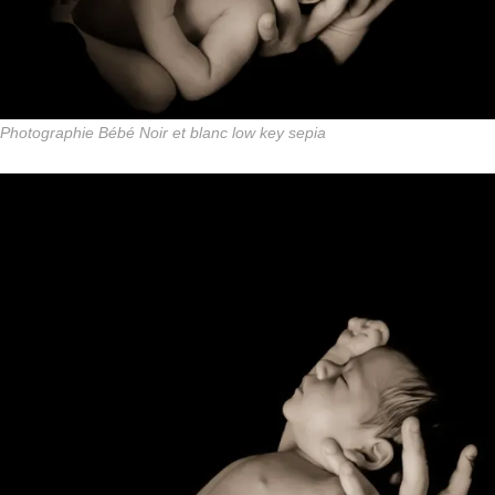
Photographie Bébé Noir et blanc low key sepia