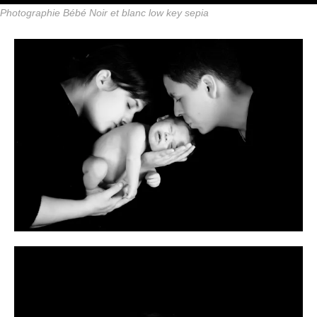
Photographie Bébé Noir et blanc low key sepia