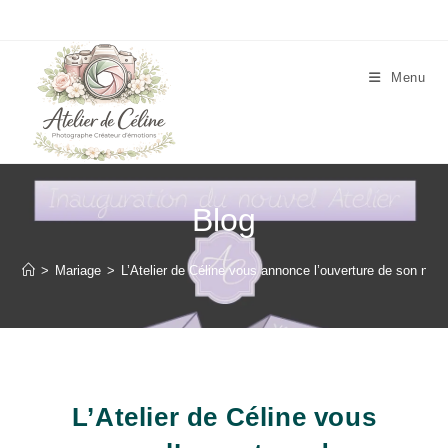
Skip
to
content
Menu
Blog
>
Mariage
>
L’Atelier de Céline vous annonce l’ouverture de son nouv
L’Atelier de Céline vous