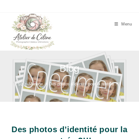
Skip
to
content
Menu
Blog
>
Mariage
>
Des photos d’identité pour la rentrée ?!!!
Des photos d’identité pour la