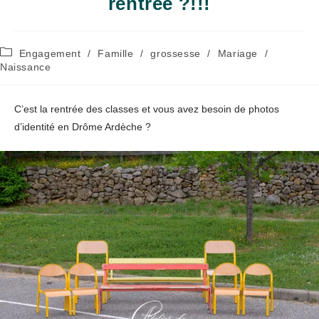
rentrée ?!!!
Post
Engagement
/
Famille
/
grossesse
/
Mariage
/
category:
Naissance
C’est la rentrée des classes et vous avez besoin de photos
d’identité en Drôme Ardèche ?