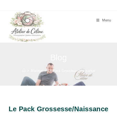
Skip
to
content
Menu
Blog
>
Mariage
>
Le Pack Grossesse/Naissance
Le Pack Grossesse/Naissance