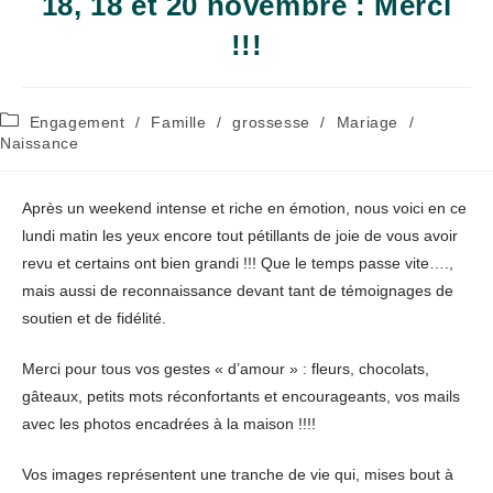
18, 18 et 20 novembre : Merci
!!!
Post
Engagement
/
Famille
/
grossesse
/
Mariage
/
category:
Naissance
Après un weekend intense et riche en émotion, nous voici en ce
lundi matin les yeux encore tout pétillants de joie de vous avoir
revu et certains ont bien grandi !!! Que le temps passe vite….,
mais aussi de reconnaissance devant tant de témoignages de
soutien et de fidélité.
Merci pour tous vos gestes « d’amour » : fleurs, chocolats,
gâteaux, petits mots réconfortants et encourageants, vos mails
avec les photos encadrées à la maison !!!!
Vos images représentent une tranche de vie qui, mises bout à