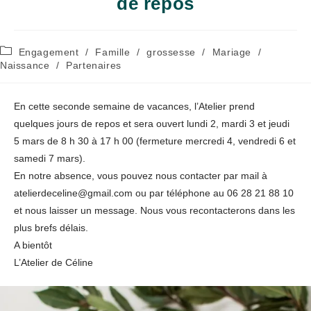
de repos
Post
Engagement
/
Famille
/
grossesse
/
Mariage
/
category:
Naissance
/
Partenaires
En cette seconde semaine de vacances, l’Atelier prend
quelques jours de repos et sera ouvert lundi 2, mardi 3 et jeudi
5 mars de 8 h 30 à 17 h 00 (fermeture mercredi 4, vendredi 6 et
samedi 7 mars).
En notre absence, vous pouvez nous contacter par mail à
atelierdeceline@gmail.com ou par téléphone au 06 28 21 88 10
et nous laisser un message. Nous vous recontacterons dans les
plus brefs délais.
A bientôt
L’Atelier de Céline