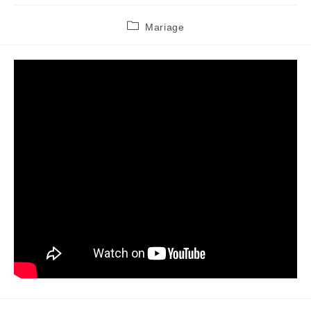
Post
Mariage
category: