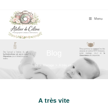
Skip
to
content
Menu
Blog
>
Mariage
>
A très vite
A très vite