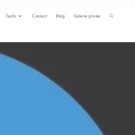
Tarifs
Contact
Blog
Galerie privée
Toggle
website
search