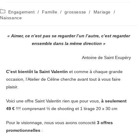
Post
Engagement
/
Famille
/
grossesse
/
Mariage
/
category:
Naissance
« Aimer, ce n’est pas se regarder l’un l’autre, c’est regarder
ensemble dans la même direction »
Antoine de Saint Exupéry
C’est bientôt la Saint Valentin
et comme à chaque grande
occasion, l’Atelier de Céline cherche avant tout à vous faire
plaisir.
Voici une offre Saint Valentin rien que pour vous,
à seulement
49 €
!!!! comprenant ½ de shooting et 1 tirage 20 x 30 cm
Pour le visionnage, nous vous avons concocté
3 offres
promotionnelles
: