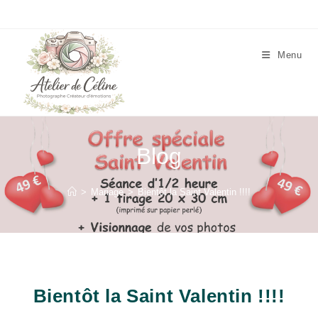
Skip
to
content
Menu
Blog
>
Mariage
>
Bientôt la Saint Valentin !!!!
Bientôt la Saint Valentin !!!!