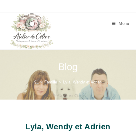
Skip
to
content
Menu
Blog
>
Famille
>
Lyla, Wendy et Adrien
Lyla, Wendy et Adrien