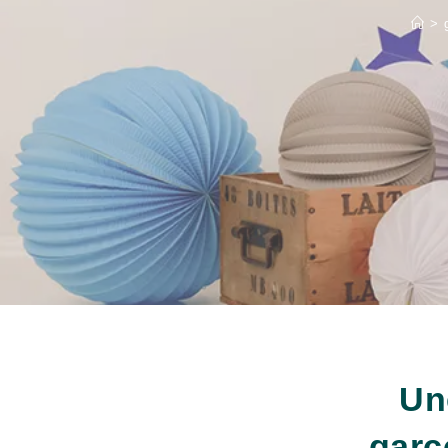
>
Un
garç