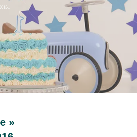
 2016…
e »
2016…