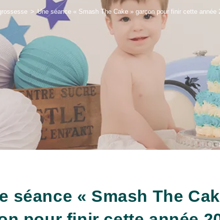
grossesse
>
Une séance « Smash The Cake » garçon pour finir cette année
e séance « Smash The Cak
on pour finir cette année 