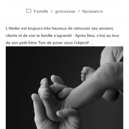
Post
Famille
/
grossesse
/
Naissance
category:
L’Atelier est toujours très heureux de retrouver ses anciens
clients et de voir la famille s’agrandir : Après Noa, c’est au tour
de son petit frère Tom de poser sous l’objectif….