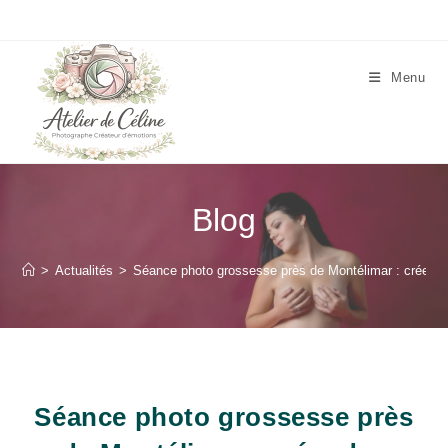
Skip
to
content
Menu
Blog
>
Actualités
>
Séance photo grossesse près de Montélimar : créer d
Séance photo grossesse près