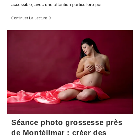
accessible, avec une attention particulière por
Portrait
Continuer La Lecture
De
Femme
Près
De
Montélimar
:
Une
Séance
À
S’offrir
Ou
À
Offrir
Séance photo grossesse près
de Montélimar : créer des