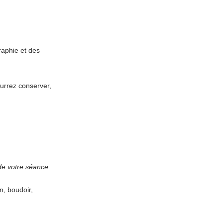
raphie et des
urrez conserver,
de votre séance
.
n, boudoir,