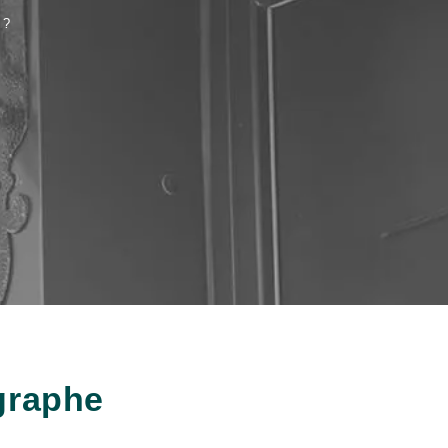
 ?
graphe