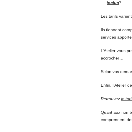
inclus
?
Les tarifs varien
Ils tiennent com
services apporté
L’Atelier vous p
accrocher…
Selon vos deman
Enfin, l’Atelier 
Retrouvez
le tar
Quant aux nombre
comprennent deux