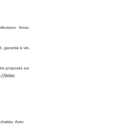
ections : livres,
, garantie à vie,
tre proposés sur
l’Atelier
.
uhaitée. Avec