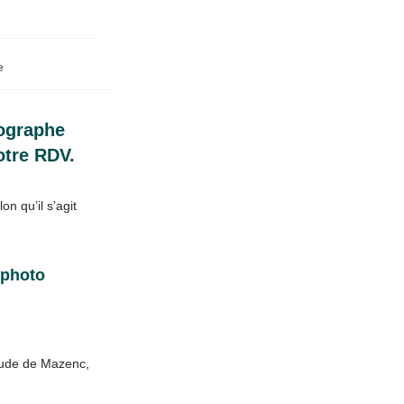
e
tographe
otre RDV.
n qu’il s’agit
 photo
gude de Mazenc,