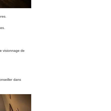
ures.
es.
le visionnage de
onseiller dans