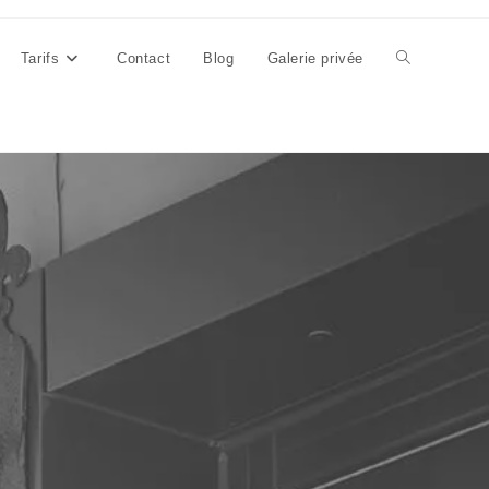
Tarifs
Contact
Blog
Galerie privée
Toggle
website
search