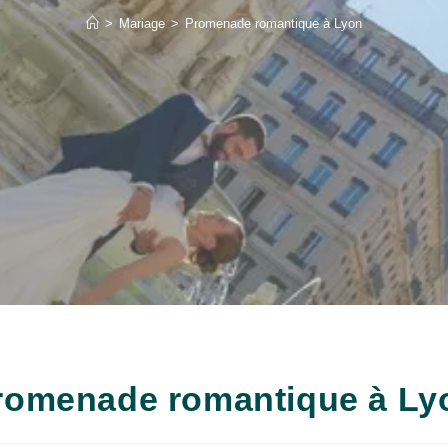
>
Mariage
>
Promenade romantique à Lyon
romenade romantique à Ly