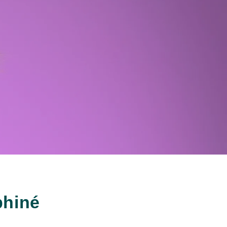
phiné