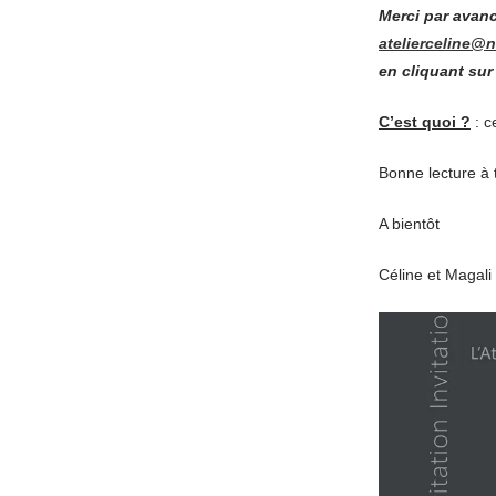
Merci par avanc
atelierceline@n
en cliquant sur 
C’
est quoi ?
: c
Bonne lecture à 
A bientôt
Céline et Magali