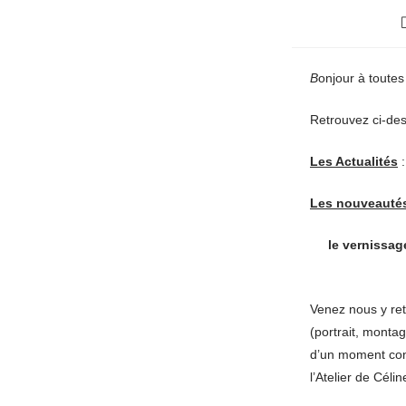
B
onjour à toutes
Retrouvez ci-des
Les Actualités
:
Les nouveauté
le vernissag
Venez nous y re
(portrait, montag
d’un moment conv
l’Atelier de Célin