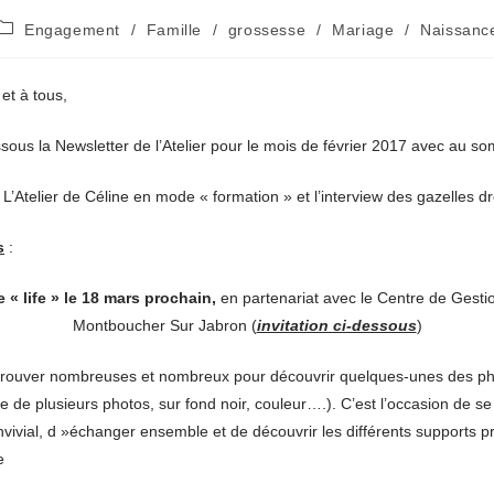
Post
Engagement
/
Famille
/
grossesse
/
Mariage
/
Naissanc
category:
 et à tous,
sous la Newsletter de l’Atelier pour le mois de février 2017 avec au so
 L’Atelier de Céline en mode « formation » et l’interview des gazelles 
s
:
e « life » le 18 mars prochain,
en partenariat avec le Centre de Gesti
Montboucher Sur Jabron (
invitation ci-dessous
)
trouver nombreuses et nombreux pour découvrir quelques-unes des ph
e de plusieurs photos, sur fond noir, couleur….). C’est l’occasion de se
ivial, d »échanger ensemble et de découvrir les différents supports 
e