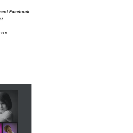
ement Facebook
4/
tos »