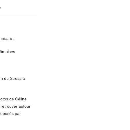
e
mmaire :
drômoises
on du Stress à
otos de Céline
 retrouver autour
proposés par