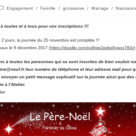
Post
Engagement
/
Famille
/
grossesse
/
Mariage
/
Naissanc
category:
à toutes et à tous pour vos inscriptions !!!
2 jours, la journée du 25 novembre est complète !!!
eaux le 9 décembre 2017 (
https://doodle.com/poll/wp2eqbq5ywxx783z
)
 à toutes les personnes qui se sont inscrites de bien vouloir n
eline@neuf.fr leur numéro de téléphone et leur adresse mail pour 
envoyer un petit message explicatif sur la journée ainsi que des 
 à l’Atelier.
lier