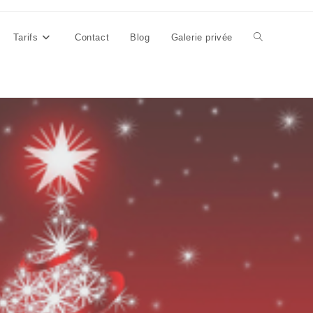
Tarifs
Contact
Blog
Galerie privée
Toggle
website
search