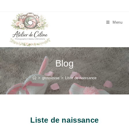
Skip
to
content
Menu
Blog
>
grossesse
>
Liste de naissance
Liste de naissance