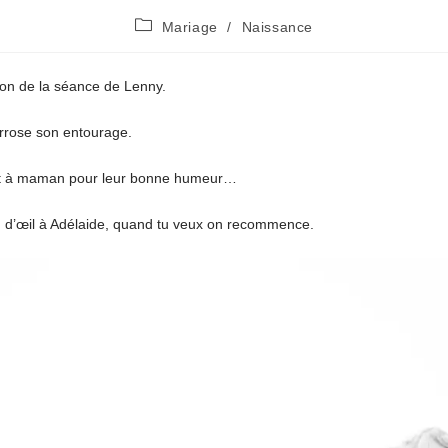
Post
Mariage
/
Naissance
category:
llon de la séance de Lenny.
arrose son entourage.
et à maman pour leur bonne humeur…
in d’œil à Adélaide, quand tu veux on recommence.