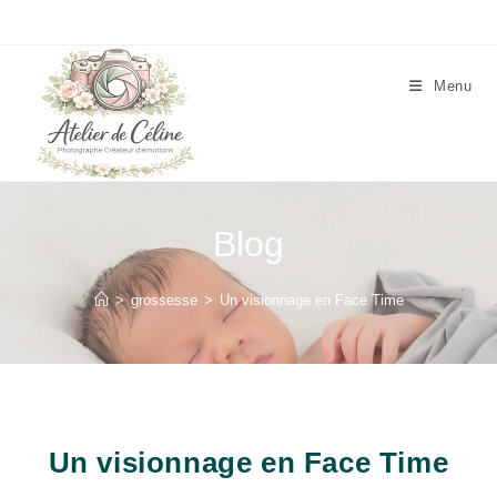
Skip
to
content
Menu
Blog
>
grossesse
>
Un visionnage en Face Time
Un visionnage en Face Time