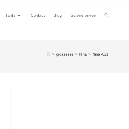
Tarifs
Contact
Blog
Galerie privée
Toggle
website
>
grossesse
>
Nina
>
Nina -021
search