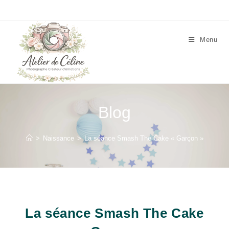
Skip
to
content
Menu
Blog
>
Naissance
>
La séance Smash The Cake « Garçon »
La séance Smash The Cake