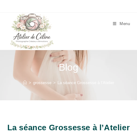
Skip
to
content
Menu
Blog
>
grossesse
>
La séance Grossesse à l’Atelier
La séance Grossesse à l’Atelier