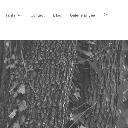
Tarifs
Contact
Blog
Galerie privée
Toggle
website
search