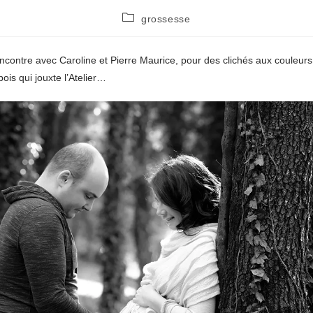
Post
grossesse
category:
encontre avec Caroline et Pierre Maurice, pour des clichés aux couleurs
bois qui jouxte l’Atelier…