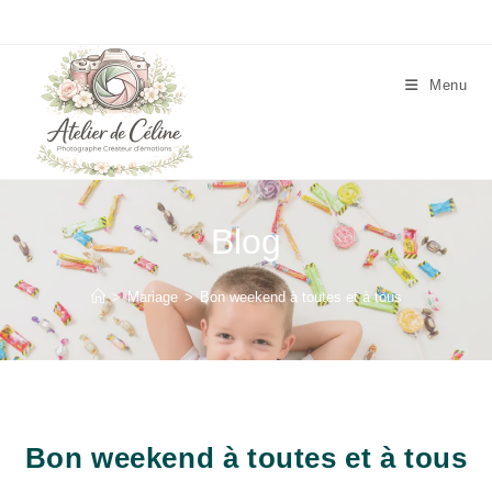
Skip
to
content
Menu
Blog
>
Mariage
>
Bon weekend à toutes et à tous
Bon weekend à toutes et à tous